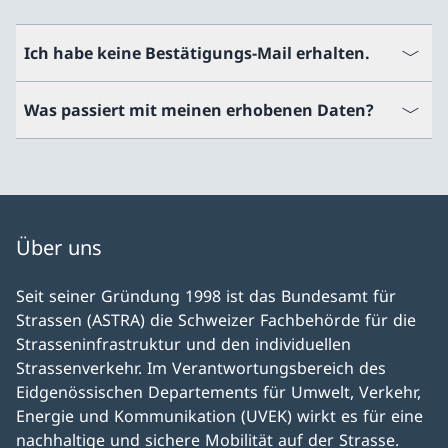
Ich habe keine Bestätigungs-Mail erhalten.
Der Versand kann bis zu einigen Stunden dauern.
Was passiert mit meinen erhobenen Daten?
Eventuell ist das E-Mail auch in Ihrem Spam-Ordner
auffindbar.
Die erhobenen Daten werden weder weitergeleitet
noch für Informationszwecke verwendet. Der
Datenserver befindet sich in der Schweiz.
Über uns
Seit seiner Gründung 1998 ist das Bundesamt für
Strassen (ASTRA) die Schweizer Fachbehörde für die
Strasseninfrastruktur und den individuellen
Strassenverkehr. Im Verantwortungsbereich des
Eidgenössischen Departements für Umwelt, Verkehr,
Energie und Kommunikation (UVEK) wirkt es für eine
nachhaltige und sichere Mobilität auf der Strasse.